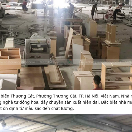
 biến Thượng Cát, Phường Thượng Cát, TP. Hà Nội, Việt Nam. Nhà 
ng nghệ tự động hóa, dây chuyền sản xuất hiện đại. Đặc biệt nhà m
ặt ổn định từ màu sắc đến chất lượng.