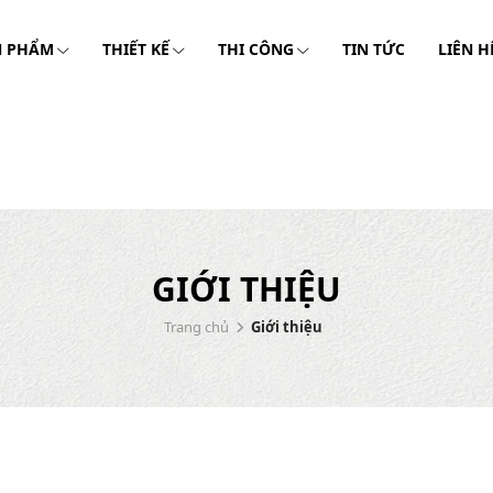
N PHẨM
THIẾT KẾ
THI CÔNG
TIN TỨC
LIÊN H
GIỚI THIỆU
Trang chủ
Giới thiệu