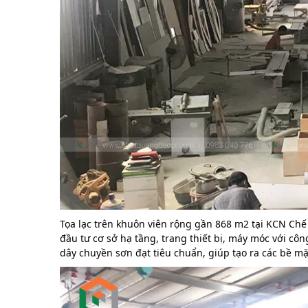
Tọa lạc trên khuôn viên rộng gần 868 m2 tại KCN Chế
đầu tư cơ sở hạ tầng, trang thiết bị, máy móc với cô
dây chuyền sơn đạt tiêu chuẩn, giúp tạo ra các bề m