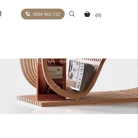
Ệ
0866 963 132
(0)