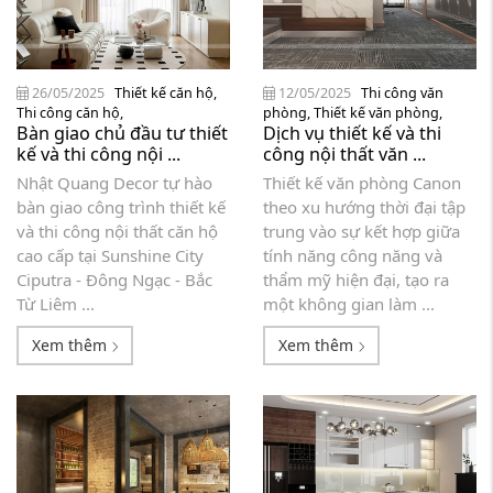
26/05/2025
Thiết kế căn hộ
,
12/05/2025
Thi công văn
Thi công căn hộ
,
phòng
,
Thiết kế văn phòng
,
Bàn giao chủ đầu tư thiết
Dịch vụ thiết kế và thi
kế và thi công nội ...
công nội thất văn ...
Nhật Quang Decor tự hào
Thiết kế văn phòng Canon
bàn giao công trình thiết kế
theo xu hướng thời đại tập
và thi công nội thất căn hộ
trung vào sự kết hợp giữa
cao cấp tại Sunshine City
tính năng công năng và
Ciputra - Đông Ngạc - Bắc
thẩm mỹ hiện đại, tạo ra
Từ Liêm ...
một không gian làm ...
Xem thêm
Xem thêm