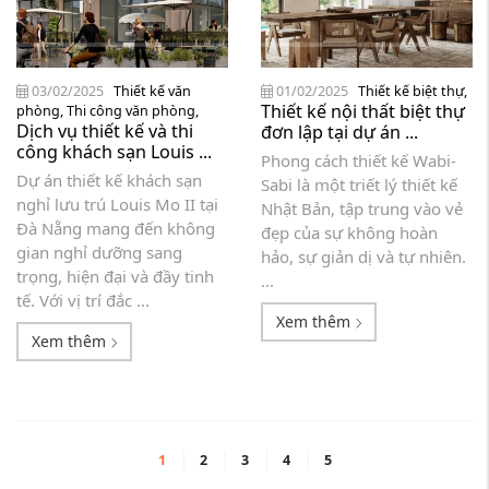
03/02/2025
Thiết kế văn
01/02/2025
Thiết kế biệt thự
,
Thiết kế nội thất biệt thự
phòng
,
Thi công văn phòng
,
Dịch vụ thiết kế và thi
đơn lập tại dự án ...
công khách sạn Louis ...
Phong cách thiết kế Wabi-
Dự án thiết kế khách sạn
Sabi là một triết lý thiết kế
nghỉ lưu trú Louis Mo II tại
Nhật Bản, tập trung vào vẻ
Đà Nẵng mang đến không
đẹp của sự không hoàn
gian nghỉ dưỡng sang
hảo, sự giản dị và tự nhiên.
trọng, hiện đại và đầy tinh
...
tế. Với vị trí đắc ...
Xem thêm
Xem thêm
1
2
3
4
5