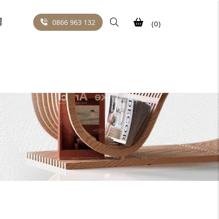
Ệ
0866 963 132
(0)