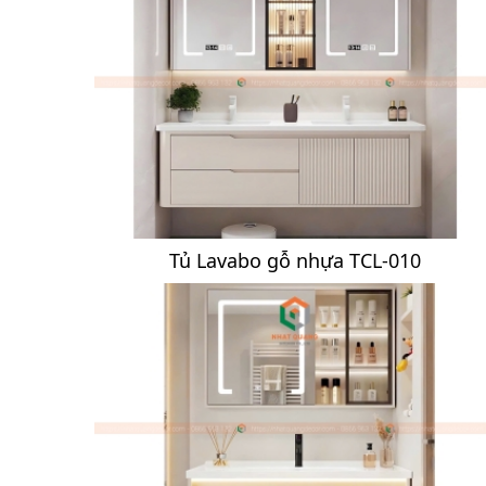
Tủ Lavabo gỗ nhựa TCL-010