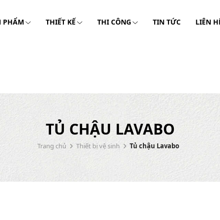
N PHẨM
THIẾT KẾ
THI CÔNG
TIN TỨC
LIÊN H
TỦ CHẬU LAVABO
Trang chủ
Thiết bị vệ sinh
Tủ chậu Lavabo